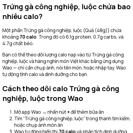
Trứng gà công nghiệp, luộc
chứa bao
nhiêu calo?
Một phần
Trứng gà công nghiệp, luộc
(Quả (48g))
chứa
khoảng
70
calo
.
Trong đó có 6.1g protein, 0.7g carbs, và
4.7g chất béo.
Bạn có thể theo dõi lượng calo nạp vào từ
Trứng gà công
nghiệp, luộc
và hàng nghìn món Việt khác bằng ứng dụng
Wao — chỉ cần chụp ảnh, nói tên món, hoặc nhập tay. Wao
tự động tính calo và dinh dưỡng cho bạn.
Cách theo dõi calo
Trứng gà công
nghiệp, luộc
trong Wao
Mở app Wao → nhấn nút
+
để thêm bữa ăn
Tìm “
Trứng gà công nghiệp, luộc
” trong thanh tìm kiếm,
hoặc chụp ảnh món ăn
Wao tự động hiển thị
70
calo
và phân tích dinh dưỡng