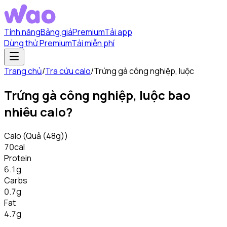
Tính năng
Bảng giá
Premium
Tải app
Dùng thử Premium
Tải miễn phí
Trang chủ
/
Tra cứu calo
/
Trứng gà công nghiệp, luộc
Trứng gà công nghiệp, luộc
bao
nhiêu calo?
Calo
(Quả (48g))
70
cal
Protein
6.1
g
Carbs
0.7
g
Fat
4.7
g