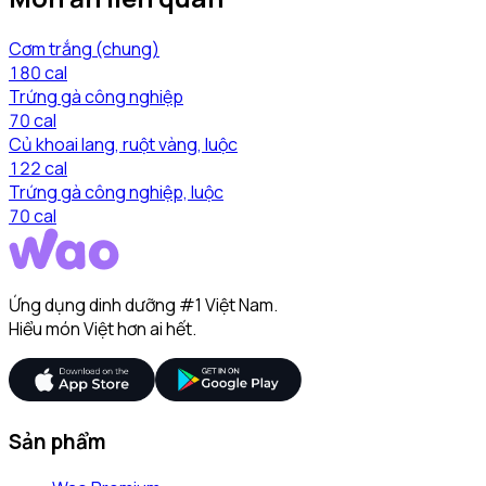
Cơm trắng (chung)
180
cal
Trứng gà công nghiệp
70
cal
Củ khoai lang, ruột vàng, luộc
122
cal
Trứng gà công nghiệp, luộc
70
cal
Ứng dụng dinh dưỡng #1 Việt Nam.
Hiểu món Việt hơn ai hết.
Sản phẩm