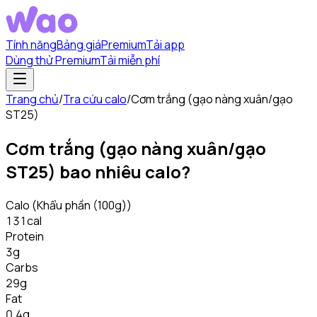
Tính năng
Bảng giá
Premium
Tải app
Dùng thử Premium
Tải miễn phí
Trang chủ
/
Tra cứu calo
/
Cơm trắng (gạo nàng xuân/gạo
ST25)
Cơm trắng (gạo nàng xuân/gạo
ST25)
bao nhiêu calo?
Calo
(Khẩu phần (100g))
131
cal
Protein
3
g
Carbs
29
g
Fat
0.4
g