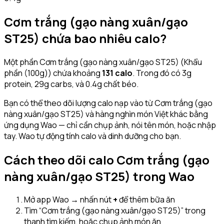
Cơm trắng (gạo nàng xuân/gạo
ST25)
chứa bao nhiêu calo?
Một phần
Cơm trắng (gạo nàng xuân/gạo ST25)
(Khẩu
phần (100g))
chứa khoảng
131
calo
.
Trong đó có 3g
protein, 29g carbs, và 0.4g chất béo.
Bạn có thể theo dõi lượng calo nạp vào từ
Cơm trắng (gạo
nàng xuân/gạo ST25)
và hàng nghìn món Việt khác bằng
ứng dụng Wao — chỉ cần chụp ảnh, nói tên món, hoặc nhập
tay. Wao tự động tính calo và dinh dưỡng cho bạn.
Cách theo dõi calo
Cơm trắng (gạo
nàng xuân/gạo ST25)
trong Wao
Mở app Wao → nhấn nút
+
để thêm bữa ăn
Tìm “
Cơm trắng (gạo nàng xuân/gạo ST25)
” trong
thanh tìm kiếm, hoặc chụp ảnh món ăn