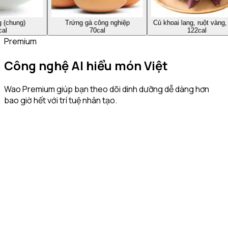
ơm trắng (chung)
Trứng gà công nghiệp
Củ khoai lang, r
180
cal
70
cal
122
c
Premium
Công nghệ AI hiểu món Việt
Wao Premium giúp bạn theo dõi dinh dưỡng dễ dàng hơn
bao giờ hết với trí tuệ nhân tạo.