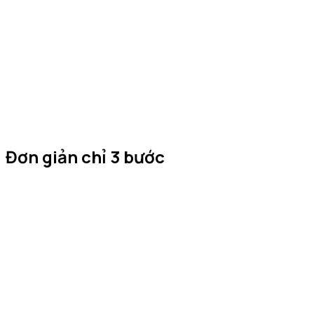
Wao tính BMI theo tiêu chuẩn Châu Á và cho bạn biết mình
đang ở ngưỡng nào.
Macro protein, carbs, fat
Không chỉ calo, Wao chia rõ 3 nhóm chất. Gym, giảm cân,
tăng cơ đều theo dõi được.
Đơn giản chỉ 3 bước
Ghi nhật ký
Chụp ảnh, nói tên món hoặc nhập tay. Wao nhận diện ngay
calo và dinh dưỡng.