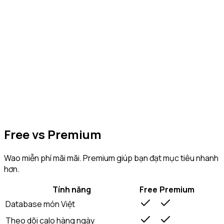
Theo dõi
Xem báo cáo hàng ngày, hàng tuần. Hiểu rõ cơ thể bạn đang
nhận gì.
Đạt mục tiêu
Giảm cân, tăng cơ hay sống khoẻ hơn. Wao đồng hành cùng
bạn.
Free vs Premium
Wao miễn phí mãi mãi. Premium giúp bạn đạt mục tiêu nhanh
hơn.
Tính năng
Free
Premium
Database món Việt
Theo dõi calo hàng ngày