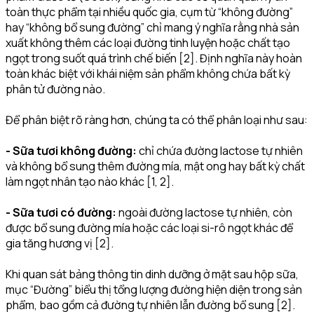
toàn thực phẩm tại nhiều quốc gia, cụm từ “không đường”
hay “không bổ sung đường” chỉ mang ý nghĩa rằng nhà sản
xuất không thêm các loại đường tinh luyện hoặc chất tạo
ngọt trong suốt quá trình chế biến [2]. Định nghĩa này hoàn
toàn khác biệt với khái niệm sản phẩm không chứa bất kỳ
phân tử đường nào.
Để phân biệt rõ ràng hơn, chúng ta có thể phân loại như sau:
- Sữa tươi không đường:
chỉ chứa đường lactose tự nhiên
và không bổ sung thêm đường mía, mật ong hay bất kỳ chất
làm ngọt nhân tạo nào khác [1, 2].
- Sữa tươi có đường:
ngoài đường lactose tự nhiên, còn
được bổ sung đường mía hoặc các loại si-rô ngọt khác để
gia tăng hương vị [2].
Khi quan sát bảng thông tin dinh dưỡng ở mặt sau hộp sữa,
mục “Đường” biểu thị tổng lượng đường hiện diện trong sản
phẩm, bao gồm cả đường tự nhiên lẫn đường bổ sung [2].