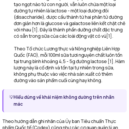
tạo ngọt nào từ con người, vẫn luôn chứa một loại
đường tự nhiên là lactose - một loại đường đôi
(disaccharide), được cấu thành từ hai phân tử đường
đơn giản hơn là glucose và galactose liên kết chặt chẽ
với nhau [1]. Đây là thành phần dưỡng chất đặc trưng
có sẵn trong sữa của các loài động vật có vú[1].
Theo Tổ chức Lương thực và Nông nghiệp Liên Hợp
Quốc (FAO), mỗi 100ml sữa tươi nguyên chất luôn tồn
tại trung bình khoảng 4,5 - 5g đường lactose [1]. Hàm
lượng này là cố định và tồn tại tự nhiên trong sữa,
không phụ thuộc vào việc nhà sản xuất có thêm
đường vào sản phẩm cuối cùng hay không.
💡
Hiểu đúng về khái niệm không đường trên nhãn
mác
Theo hướng dẫn ghi nhãn của Ủy ban Tiêu chuẩn Thực
phẩm Quốc tế (Codex) cũng như các cơ quan quản lý an