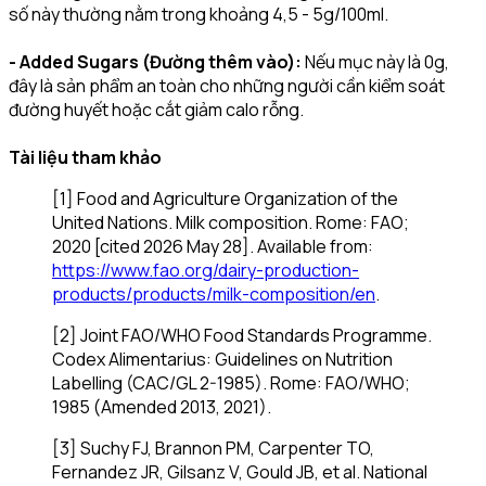
số này thường nằm trong khoảng 4,5 - 5g/100ml.
- Added Sugars (Đường thêm vào):
Nếu mục này là 0g,
đây là sản phẩm an toàn cho những người cần kiểm soát
đường huyết hoặc cắt giảm calo rỗng.
Tài liệu tham khảo
[1] Food and Agriculture Organization of the
United Nations. Milk composition. Rome: FAO;
2020 [cited 2026 May 28]. Available from:
https://www.fao.org/dairy-production-
products/products/milk-composition/en
.
[2] Joint FAO/WHO Food Standards Programme.
Codex Alimentarius: Guidelines on Nutrition
Labelling (CAC/GL 2-1985). Rome: FAO/WHO;
1985 (Amended 2013, 2021).
[3] Suchy FJ, Brannon PM, Carpenter TO,
Fernandez JR, Gilsanz V, Gould JB, et al. National