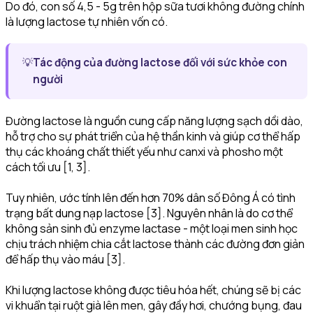
Do đó, con số 4,5 - 5g trên hộp sữa tươi không đường chính
là lượng lactose tự nhiên vốn có.
💡
Tác động của đường lactose đối với sức khỏe con
người
Đường lactose là nguồn cung cấp năng lượng sạch dồi dào,
hỗ trợ cho sự phát triển của hệ thần kinh và giúp cơ thể hấp
thụ các khoáng chất thiết yếu như canxi và phosho một
cách tối ưu [1, 3].
Tuy nhiên, ước tính lên đến hơn 70% dân số Đông Á có tình
trạng bất dung nạp lactose [3]. Nguyên nhân là do cơ thể
không sản sinh đủ enzyme lactase - một loại men sinh học
chịu trách nhiệm chia cắt lactose thành các đường đơn giản
để hấp thụ vào máu [3].
Khi lượng lactose không được tiêu hóa hết, chúng sẽ bị các
vi khuẩn tại ruột già lên men, gây đầy hơi, chướng bụng, đau