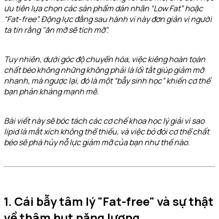
ưu tiên lựa chọn các sản phẩm dán nhãn “Low Fat” hoặc
“Fat-free”. Động lực đằng sau hành vi này đơn giản vì người
ta tin rằng "ăn mỡ sẽ tích mỡ".
Tuy nhiên, dưới góc độ chuyển hóa, việc kiêng hoàn toàn
chất béo không những không phải là lối tắt giúp giảm mỡ
nhanh, mà ngược lại, đó là một “bẫy sinh học” khiến cơ thể
bạn phản kháng mạnh mẽ.
Bài viết này sẽ bóc tách các cơ chế khoa học lý giải vì sao
lipid là mắt xích không thể thiếu, và việc bỏ đói cơ thể chất
béo sẽ phá hủy nỗ lực giảm mỡ của bạn như thế nào.
1. Cái bẫy tâm lý "Fat-free" và sự thật
về thâm hụt năng lượng