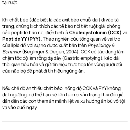
tại ruột.
Khi chất béo (đặc biệt là các axit béo chuỗi dài) đi vào tá
tràng, chúng kích thích các tế bào nội tiết ruột giải phóng
các peptide báo no, điển hình là
Cholecystokinin (CCK)
và
Peptide YY (PYY)
. Theo nghiên cứu tổng quan về vai trò
của lipid đối với sự no được xuất bản trên
Physiology &
Behavior
(Beglinger & Degen, 2004), CCK có tác dụng làm
chậm tốc độ làm rỗng dạ dày (Gastric emptying), kéo dài
thời gian tiêu hóa và gửi tín hiệu trực tiếp lên vùng dưới đồi
của não bộ để phát đi tín hiệu ngừng ăn.
Nếu chế độ ăn thiếu chất béo, nồng độ CCK và PYY không
đạt ngưỡng, cơ thể bạn sẽ liên tục rơi vào trạng thái đói giả,
dẫn đến các cơn thèm ăn mãnh liệt và xu hướng ăn bù vô tội
vạ vào cuối ngày.