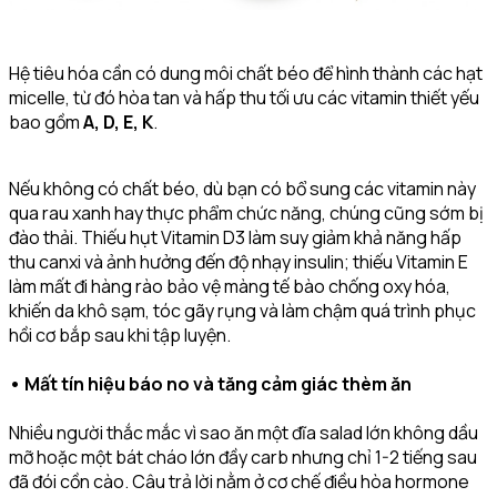
Hệ tiêu hóa cần có dung môi chất béo để hình thành các hạt
micelle, từ đó hòa tan và hấp thu tối ưu các vitamin thiết yếu
bao gồm
A, D, E, K
.
Nếu không có chất béo, dù bạn có bổ sung các vitamin này
qua rau xanh hay thực phẩm chức năng, chúng cũng sớm bị
đào thải. Thiếu hụt Vitamin D3 làm suy giảm khả năng hấp
thu canxi và ảnh hưởng đến độ nhạy insulin; thiếu Vitamin E
làm mất đi hàng rào bảo vệ màng tế bào chống oxy hóa,
khiến da khô sạm, tóc gãy rụng và làm chậm quá trình phục
hồi cơ bắp sau khi tập luyện.
• Mất tín hiệu báo no và tăng cảm giác thèm ăn
Nhiều người thắc mắc vì sao ăn một đĩa salad lớn không dầu
mỡ hoặc một bát cháo lớn đầy carb nhưng chỉ 1-2 tiếng sau
đã đói cồn cào. Câu trả lời nằm ở cơ chế điều hòa hormone