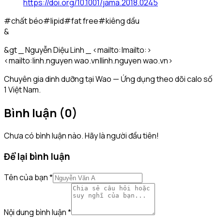
https://doi.org/10.1001/jama.2018.0245
#
chất béo
#
lipid
#
fat free
#
kiêng dầu
&
&gt _ Nguyễn Diệu Linh _ <mailto:|mailto:>
<mailto:linh.nguyen wao.vn|linh.nguyen wao.vn>
Chuyên gia dinh dưỡng tại Wao — Ứng dụng theo dõi calo số
1 Việt Nam.
Bình luận (
0
)
Chưa có bình luận nào. Hãy là người đầu tiên!
Để lại bình luận
Tên của bạn
*
Nội dung bình luận
*