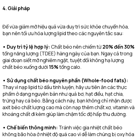
4. Giải pháp
Để vừa giảm mỡ hiệu quả vừa duy trì sức khỏe chuyển hóa,
bạn nên tối ưu hóa lượng lipid theo các nguyên tắc sau:
• Duy trì tỷ lệ hợp lý:
Chất béo nên chiếm từ
20% đến 30%
tổng năng lượng (TDEE) hàng ngày của bạn. Ngay cả trong
giai đoạn siết mỡ nghiêm ngặt, tuyệt đối không hạ lượng
chất béo xuống dưới
15%
tổng calo.
• Sử dụng chất béo nguyên phần (Whole-food fats):
Thay vì nạp lipid từ dầu tinh luyện, hãy ưu tiên ăn các thực
phẩm ở dạng nguyên bản như quả bơ, hạt điều, hạt chia,
trứng hay cá béo. Bằng cách này, bạn không chỉ nhận được
axit béo chất lượng cao mà còn nạp thêm chất xơ, vitamin và
khoáng chất đi kèm giúp làm chậm tốc độ hấp thu đường.
• Chế biến thông minh:
Tránh việc gia nhiệt chất béo
không bão hòa ở nhiệt độ quá cao vì dễ làm chúng bị oxy hóa