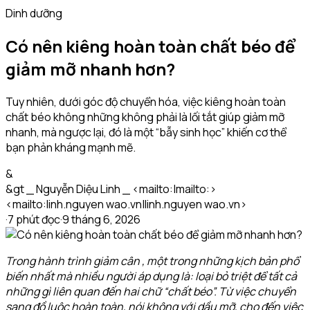
Dinh dưỡng
Có nên kiêng hoàn toàn chất béo để
giảm mỡ nhanh hơn?
Tuy nhiên, dưới góc độ chuyển hóa, việc kiêng hoàn toàn
chất béo không những không phải là lối tắt giúp giảm mỡ
nhanh, mà ngược lại, đó là một “bẫy sinh học” khiến cơ thể
bạn phản kháng mạnh mẽ.
&
&gt _ Nguyễn Diệu Linh _ <mailto:|mailto:>
<mailto:linh.nguyen wao.vn|linh.nguyen wao.vn>
·
7
phút đọc
·
9 tháng 6, 2026
Trong hành trình giảm cân , một trong những kịch bản phổ
biến nhất mà nhiều người áp dụng là: loại bỏ triệt để tất cả
những gì liên quan đến hai chữ “chất béo”. Từ việc chuyển
sang đồ luộc hoàn toàn, nói không với dầu mỡ, cho đến việc