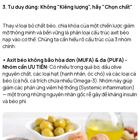
3. Tư duy đúng: Không "Kiêng lượng", hãy "Chọn chất"
Thay vì loại bỏ chất béo, chìa khóa của một chiến lược giảm
mỡ thông minh và bền vững là phân loại cấu trúc axit béo
nạp vào cơ thể. Chúng ta cần hiểu rõ cấu trúc của 3 nhóm
chính:
• Axit béo không bão hòa đơn (MUFA) & đa (PUFA) -
Nhóm cần ƯU TIÊN:
Có nhiều trong quả bơ, dầu olive
nguyên chất, các loại hạt (hạnh nhân, óc chó) và các loại cá
béo (cá hồi, cá trích chứa nhiều Omega-3). Nhóm này giúp
giảm các phản ứng viêm hệ thống (Systemic inflammation)
— một trong những nguyên nhân gốc rễ gây đề kháng insulin
và béo phì.