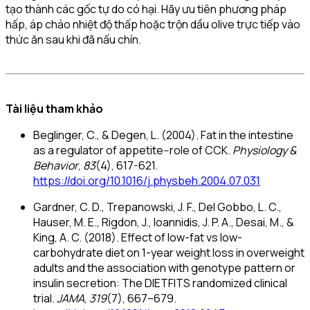
tạo thành các gốc tự do có hại. Hãy ưu tiên phương pháp
hấp, áp chảo nhiệt độ thấp hoặc trộn dầu olive trực tiếp vào
thức ăn sau khi đã nấu chín.
Tài liệu tham khảo
Beglinger, C., & Degen, L. (2004). Fat in the intestine
as a regulator of appetite--role of CCK.
Physiology &
Behavior
,
83
(4), 617-621.
https://doi.org/10.1016/j.physbeh.2004.07.031
Gardner, C. D., Trepanowski, J. F., Del Gobbo, L. C.,
Hauser, M. E., Rigdon, J., Ioannidis, J. P. A., Desai, M., &
King, A. C. (2018). Effect of low-fat vs low-
carbohydrate diet on 1-year weight loss in overweight
adults and the association with genotype pattern or
insulin secretion: The DIETFITS randomized clinical
trial.
JAMA
,
319
(7), 667–679.