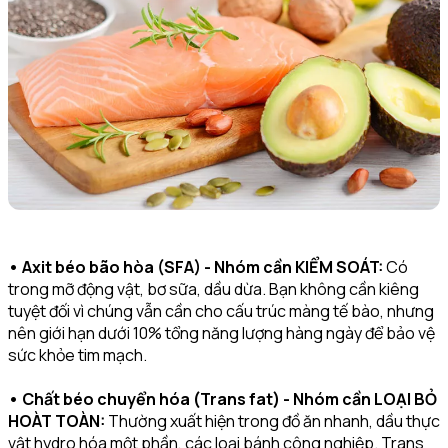
• Axit béo bão hòa (SFA) - Nhóm cần KIỂM SOÁT:
Có
trong mỡ động vật, bơ sữa, dầu dừa. Bạn không cần kiêng
tuyệt đối vì chúng vẫn cần cho cấu trúc màng tế bào, nhưng
nên giới hạn dưới 10% tổng năng lượng hàng ngày để bảo vệ
sức khỏe tim mạch.
• Chất béo chuyển hóa (Trans fat) - Nhóm cần LOẠI BỎ
HOÀT TOÀN:
Thường xuất hiện trong đồ ăn nhanh, dầu thực
vật hydro hóa một phần, các loại bánh công nghiệp. Trans